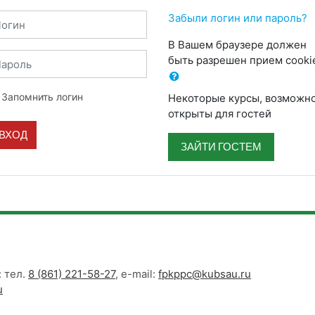
огин
Забыли логин или пароль?
В Вашем браузере должен
ароль
быть разрешен прием cooki
Запомнить логин
Некоторые курсы, возможно
открыты для гостей
ВХОД
ЗАЙТИ ГОСТЕМ
 тел.
8 (861) 221-58-27
, e-mail:
fpkppc@kubsau.ru
u