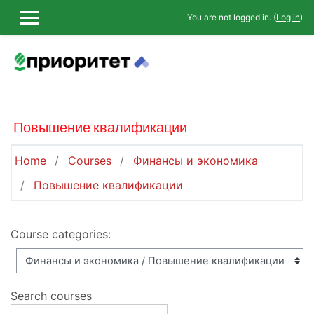
Skip to main content
You are not logged in. (
Log in
)
SIDE PANEL
Повышение квалификации
Home
Courses
Финансы и экономика
Повышение квалификации
Course categories:
Search courses