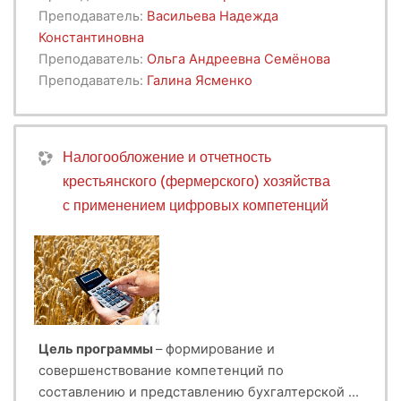
агробизнеса в условиях неопределенности.
Преподаватель:
Васильева Надежда
Константиновна
Преподаватель:
Ольга Андреевна Семёнова
Преподаватель:
Галина Ясменко
Налогообложение и отчетность
крестьянского (фермерского) хозяйства
с применением цифровых компетенций
Цель программы
– формирование и
совершенствование компетенций по
составлению и представлению бухгалтерской и