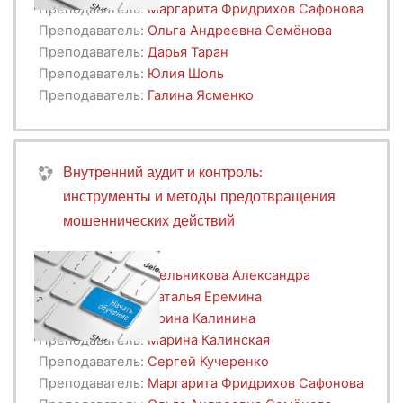
Преподаватель:
Маргарита Фридрихов Сафонова
Преподаватель:
Ольга Андреевна Семёнова
Преподаватель:
Дарья Таран
Преподаватель:
Юлия Шоль
Преподаватель:
Галина Ясменко
Внутренний аудит и контроль:
инструменты и методы предотвращения
мошеннических действий
Преподаватель:
Мельникова Александра
Преподаватель:
Наталья Еремина
Преподаватель:
Ирина Калинина
Преподаватель:
Марина Калинская
Преподаватель:
Сергей Кучеренко
Преподаватель:
Маргарита Фридрихов Сафонова