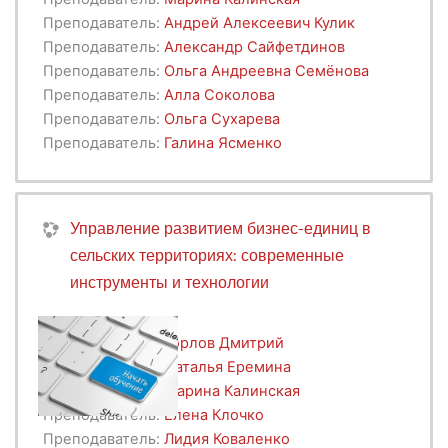
Преподаватель:
Андрей Алексеевич Кулик
Преподаватель:
Александр Сайфетдинов
Преподаватель:
Ольга Андреевна Семёнова
Преподаватель:
Алла Соколова
Преподаватель:
Ольга Сухарева
Преподаватель:
Галина Ясменко
Управление развитием бизнес-единиц в
сельских территориях: современные
инструменты и технологии
Преподаватель:
Горлов Дмитрий
Преподаватель:
Наталья Еремина
Преподаватель:
Марина Калинская
Преподаватель:
Елена Клочко
Преподаватель:
Лидия Коваленко