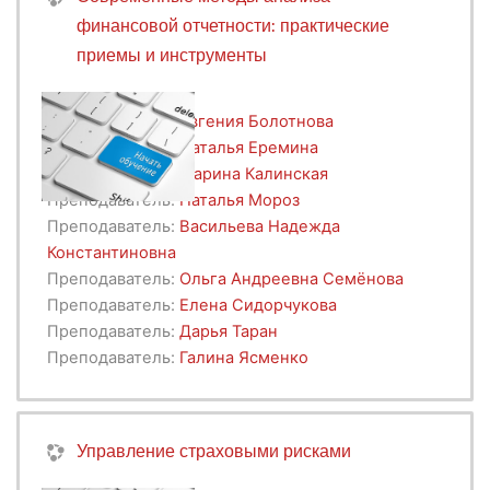
финансовой отчетности: практические
приемы и инструменты
Преподаватель:
Евгения Болотнова
Преподаватель:
Наталья Еремина
Преподаватель:
Марина Калинская
Преподаватель:
Наталья Мороз
Преподаватель:
Васильева Надежда
Константиновна
Преподаватель:
Ольга Андреевна Семёнова
Преподаватель:
Елена Сидорчукова
Преподаватель:
Дарья Таран
Преподаватель:
Галина Ясменко
Управление страховыми рисками