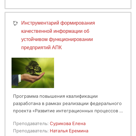
Инструментарий формирования
качественной информации об
устойчивом функционировании
предприятий АПК
Программа повышения квалификации
разработана в рамках реализации федерального
проекта «Развитие интеграционных процессов в
сфере науки, высшего образования и
Целевая аудитория - специалисты высшего и
Преподаватель:
Сурикова Елена
индустрии», раздел 2 «Высшее образование и
среднего уровня финансово-экономических
Преподаватель:
Наталья Еремина
дополнительное профессиональное
служб организаций АПК.