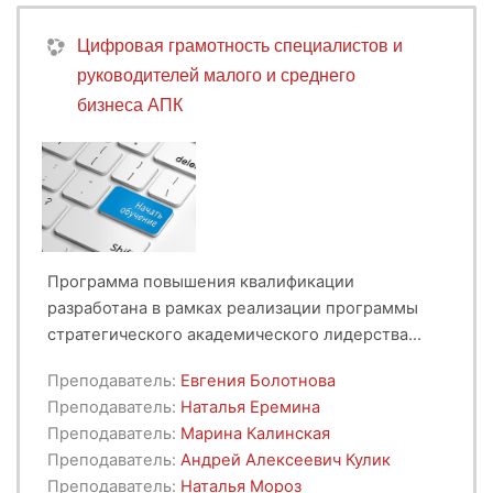
Цифровая грамотность специалистов и
руководителей малого и среднего
бизнеса АПК
Программа повышения квалификации
разработана в рамках реализации программы
стратегического академического лидерства
«Приоритет-2030». У обучающихся при
Преподаватель:
Евгения Болотнова
изучении данной программы формируется
Преподаватель:
Наталья Еремина
интерес и мотивация к эффективному
Преподаватель:
Марина Калинская
управлению финансами, развитию навыков
Преподаватель:
Андрей Алексеевич Кулик
принятия решений в области ведения
Преподаватель:
Наталья Мороз