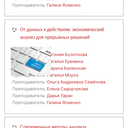
Преподаватель:
Галина Ясменко
От данных к действиям: экономический
анализ для прорывных решений
Преподаватель:
Евгения Болотнова
Преподаватель:
Наталья Еремина
Преподаватель:
Марина Калинская
Преподаватель:
Наталья Мороз
Преподаватель:
Ольга Андреевна Семёнова
Преподаватель:
Елена Сидорчукова
Преподаватель:
Дарья Таран
Преподаватель:
Галина Ясменко
Современные методы анализа