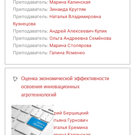
Преподаватель:
Марина Калинская
образование доступно во всех регионах
Уникальность программы состоит в
Преподаватель:
Зинаида Кругляк
Российской Федерации» в целях наращивания
формировании у слушателей компетенций в
Преподаватель:
Наталья Владимировна
кадрового потенциала экономики и социальной
области подготовки качественной финансовой и
Кузнецова
сферы, а также обеспечения регионального
нефинансовой информации о деятельности
Преподаватель:
Андрей Алексеевич Кулик
развития.
организаций АПК на базе стандартов ФСБУ,
Преподаватель:
Ольга Андреевна Семёнова
МСФО,
GRI, SASB
с учетом отраслевой
Преподаватель:
Марина Столярова
специфики.
Преподаватель:
Галина Ясменко
Оценка экономической эффективности
освоения инновационных
агротехнологий
Преподаватель:
Юрий Бершицкий
Преподаватель:
Татьяна Гурнович
Преподаватель:
Наталья Еремина
Преподаватель:
Марина Калинская