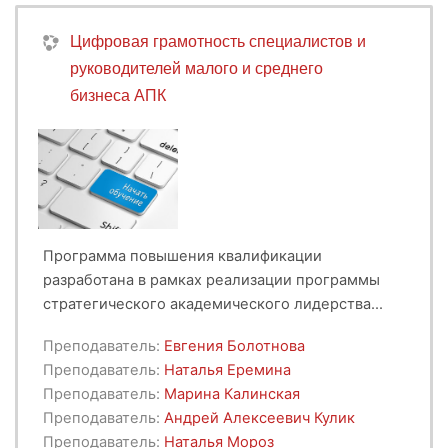
Цифровая грамотность специалистов и
руководителей малого и среднего
бизнеса АПК
Программа повышения квалификации
разработана в рамках реализации программы
стратегического академического лидерства
«Приоритет-2030». У обучающихся при
Преподаватель:
Евгения Болотнова
изучении данной программы формируется
Преподаватель:
Наталья Еремина
интерес и мотивация к эффективному
Преподаватель:
Марина Калинская
управлению финансами, развитию навыков
Преподаватель:
Андрей Алексеевич Кулик
принятия решений в области ведения
Преподаватель:
Наталья Мороз