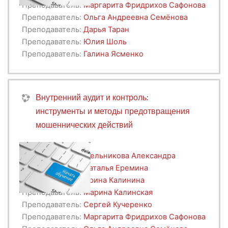
Преподаватель:
Маргарита Фридрихов Сафонова
Преподаватель:
Ольга Андреевна Семёнова
Преподаватель:
Дарья Таран
Преподаватель:
Юлия Шоль
Преподаватель:
Галина Ясменко
Внутренний аудит и контроль:
инструменты и методы предотвращения
мошеннических действий
Преподаватель:
Мельникова Александра
Преподаватель:
Наталья Еремина
Преподаватель:
Ирина Калинина
Преподаватель:
Марина Калинская
Преподаватель:
Сергей Кучеренко
Преподаватель:
Маргарита Фридрихов Сафонова