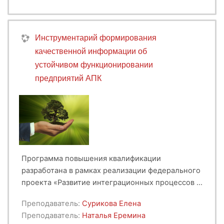
Инструментарий формирования
качественной информации об
устойчивом функционировании
предприятий АПК
Программа повышения квалификации
разработана в рамках реализации федерального
проекта «Развитие интеграционных процессов в
сфере науки, высшего образования и
Целевая аудитория - специалисты высшего и
Преподаватель:
Сурикова Елена
индустрии», раздел 2 «Высшее образование и
среднего уровня финансово-экономических
Преподаватель:
Наталья Еремина
дополнительное профессиональное
служб организаций АПК.