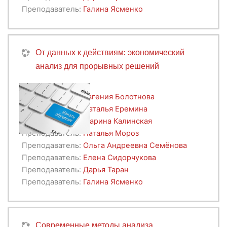
Преподаватель:
Галина Ясменко
От данных к действиям: экономический
анализ для прорывных решений
Преподаватель:
Евгения Болотнова
Преподаватель:
Наталья Еремина
Преподаватель:
Марина Калинская
Преподаватель:
Наталья Мороз
Преподаватель:
Ольга Андреевна Семёнова
Преподаватель:
Елена Сидорчукова
Преподаватель:
Дарья Таран
Преподаватель:
Галина Ясменко
Современные методы анализа