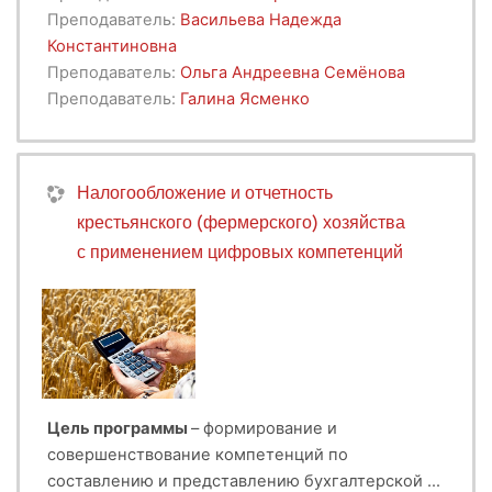
агробизнеса в условиях неопределенности.
Преподаватель:
Васильева Надежда
Константиновна
Преподаватель:
Ольга Андреевна Семёнова
Преподаватель:
Галина Ясменко
Налогообложение и отчетность
крестьянского (фермерского) хозяйства
с применением цифровых компетенций
Цель программы
– формирование и
совершенствование компетенций по
составлению и представлению бухгалтерской и