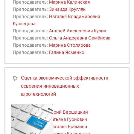
Преподаватель:
Марина Калинская
образование доступно во всех регионах
Уникальность программы состоит в
Преподаватель:
Зинаида Кругляк
Российской Федерации» в целях наращивания
формировании у слушателей компетенций в
Преподаватель:
Наталья Владимировна
кадрового потенциала экономики и социальной
области подготовки качественной финансовой и
Кузнецова
сферы, а также обеспечения регионального
нефинансовой информации о деятельности
Преподаватель:
Андрей Алексеевич Кулик
развития.
организаций АПК на базе стандартов ФСБУ,
Преподаватель:
Ольга Андреевна Семёнова
МСФО,
GRI, SASB
с учетом отраслевой
Преподаватель:
Марина Столярова
специфики.
Преподаватель:
Галина Ясменко
Оценка экономической эффективности
освоения инновационных
агротехнологий
Преподаватель:
Юрий Бершицкий
Преподаватель:
Татьяна Гурнович
Преподаватель:
Наталья Еремина
Преподаватель:
Марина Калинская