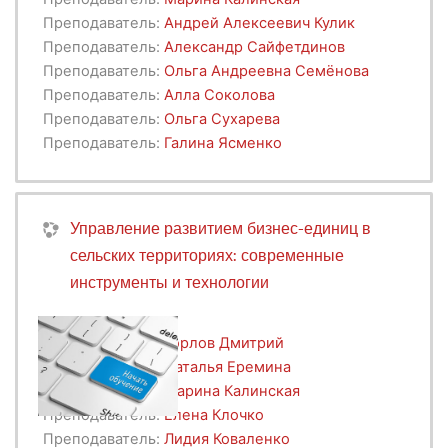
Преподаватель:
Андрей Алексеевич Кулик
Преподаватель:
Александр Сайфетдинов
Преподаватель:
Ольга Андреевна Семёнова
Преподаватель:
Алла Соколова
Преподаватель:
Ольга Сухарева
Преподаватель:
Галина Ясменко
Управление развитием бизнес-единиц в
сельских территориях: современные
инструменты и технологии
Преподаватель:
Горлов Дмитрий
Преподаватель:
Наталья Еремина
Преподаватель:
Марина Калинская
Преподаватель:
Елена Клочко
Преподаватель:
Лидия Коваленко