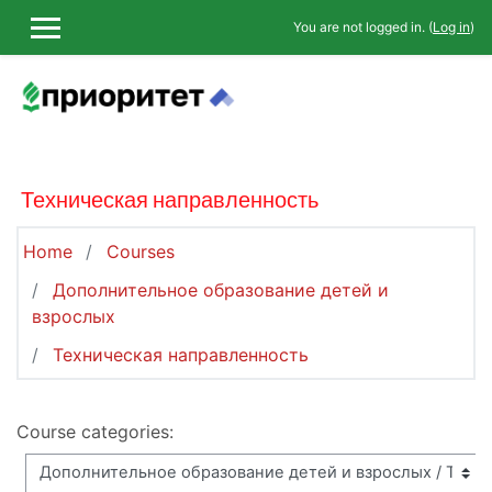
Skip to main content
You are not logged in. (
Log in
)
SIDE PANEL
Техническая направленность
Home
Courses
Дополнительное образование детей и
взрослых
Техническая направленность
Course categories: